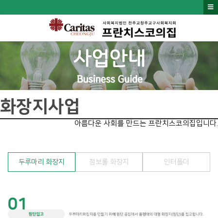
화장지사업
아름다운 사회를 만드는 프란치스코의집입니다.
두루마리 화장지
점보롤 화장지
인터폴더