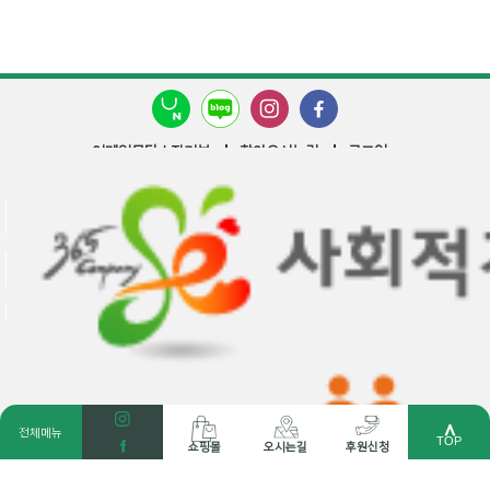
이메일무단수집거부
찾아오시는길
로그인
상호명 : 사회복지법인 천주교청주교구사회복지회 프란치스코의집
시설장 : 박정희
대표전화 : 043-295-2514~5
팩스 : 043-286-2515
이메일 : prcc2515@naver.com
주소 : (28632) 충청북도 청주시 서원구 남지로 21번길 66
사업자등록번호 : 301-82-19261
통신판매업신고번호 : 제2014-충북청주-0373호
COPYRIGHT 2019 프란치스코의집 ALL RIGHTS RESERVED
＾
전체메뉴
TOP
쇼핑몰
오시는길
후원신청